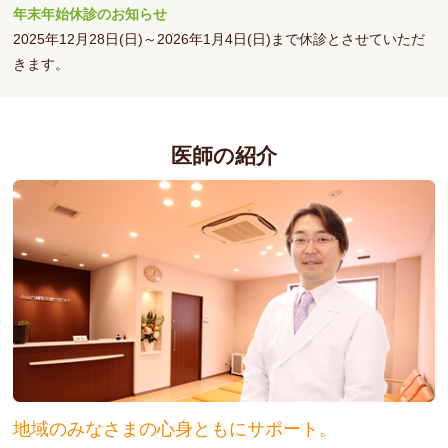
年末年始休診のお知らせ
2025年12月28日(日)～2026年1月4日(日)まで休診とさせていただ
きます。
年末は12月27日(土) 通常通り
年始は1月5日(月) より通常診療となります。
医師の紹介
2025/09/30
インフルエンザ予防接種のお知らせ
期間：2025年(R7)10月1日～2026年(R8)1月31日
満6ヶ月～13歳未満（2回接種）: ¥3,300／回
※2回目の接種は2～4週間（できれば4週間）あけて接種してくだ
さい。
13歳以上（1回接種）: ¥3,300
65歳以上の宝塚市民の方（1回接種）: ¥1,500
予約は不要です
地域のみなさまの心身ともにサポート。