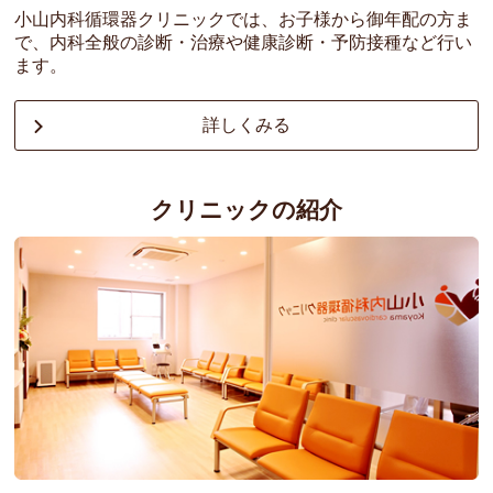
体調の良い時にご来院ください。
小山内科循環器クリニックでは、お子様から御年配の方ま
で、内科全般の診断・治療や健康診断・予防接種など行い
〈注意事項〉
ます。
・ワクチン接種期間中は、診察の順番が多少前後いたしますのでご
了承ください。
詳しくみる
・母子手帳をお持ちの方は忘れずにご持参ください。
・予診票を事前に準備していただき記入してご持参されますと、ス
ムーズかと思われます。
クリニックの紹介
・予診票ダウンロードはこちらから
→
インフルエンザ予防接種予診票
・説明書ダウンロードはこちらから
→
インフルエンザ予防接種説明書
※印刷できない方は当院よりお渡しすることができますので、ご希
望の方はお越しください。
2025/09/30
新型コロナウイルス予防接種のお知らせ(予約必要)
期間 : 2025年(R7)10月1日～2026年(R8)1月31日