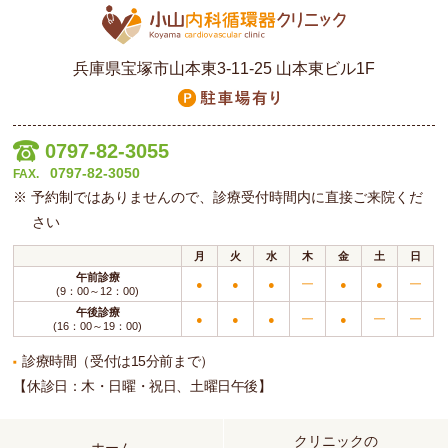
8/13（水）～16（土）の診療は夏季休暇のため休診とさせていた
だきます。
8/18（月）からは通常通り診療しております。
兵庫県宝塚市山本東3-11-25 山本東ビル1F
ご不便をお掛けしますが、何卒ご理解の程よろしくお願いいたしま
す。
0797-82-3055
2025/03/31
0797-82-3050
FAX.
GW休診日のお知らせ
予約制ではありませんので、診療受付時間内に直接ご来院くだ
2025年のGWの休診日は以下の通りです。
さい
4/29日（火祝）
月
火
水
木
金
土
日
5/1（木） ~ 6（火祝）
午前診療
上記日程以外は通常通り診療いたします。
●
●
●
━
●
●
━
(9：00～12：00)
ご不便をお掛けしますが、何卒よろしくお願いいたします。
午後診療
●
●
●
━
●
━
━
(16：00～19：00)
診療時間（受付は15分前まで）
2025/02/25
【休診日：木・日曜・祝日、土曜日午後】
臨時休診のお知らせ
2/28(金)午前診を臨時休診 といたします。
クリニックの
午後診は通常通り営業いたします。
ホーム