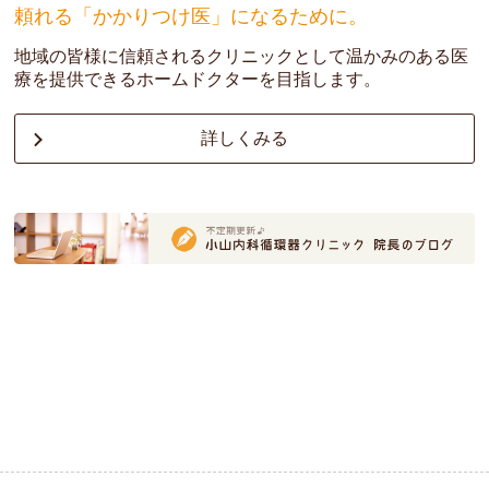
頼れる「かかりつけ医」になるために。
対象年齢および回数 : 12歳以上・上記期間に1回
地域の皆様に信頼されるクリニックとして温かみのある医
対象者および費用 :12歳以上 : ¥16,000(税込)／回
療を提供できるホームドクターを目指します。
65歳以上の宝塚市民 または 60歳～64歳未満で宝塚市の条件を満た
す人 : ¥8,000／回
詳しくみる
予約方法 : クリニックの窓口または電話(0797-82-3055)
〈注意事項〉
・行政からのクーポン券は発行されません
・新型コロナワクチンと他のワクチンとの同時接種については、特
に医師が必要と認めた場合に可能です。また、他のワクチンとの接
種間隔に制限はありません
・詳細については、
宝塚市のホームページ
をご覧ください
2025/08/12
夏期休暇のお知らせ
8/12（火）までは通常通り診療しており、